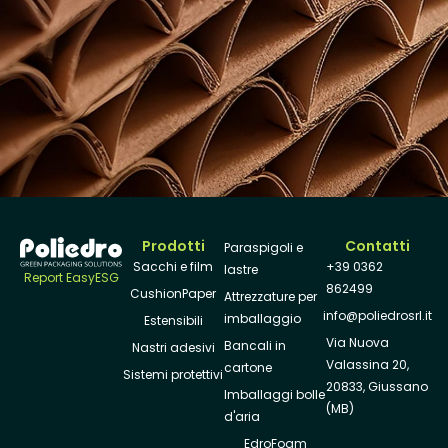
Prodotti
Contatti
Paraspigoli e
Sacchi e film
+39 0362
lastre
Report EasyESG
862499
CushionPaper
Attrezzature per
info@poliedrosrl.it
imballaggio
Estensibili
Via Nuova
Bancali in
Nastri adesivi
Valassina 20,
cartone
Sistemi protettivi
20833, Giussano
Imballaggi bolle
(MB)
d'aria
EdroFoam