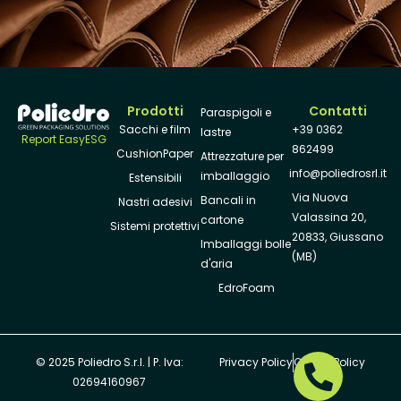
Prodotti
Contatti
Paraspigoli e
Sacchi e film
+39 0362
lastre
Report EasyESG
862499
CushionPaper
Attrezzature per
info@poliedrosrl.it
imballaggio
Estensibili
Via Nuova
Bancali in
Nastri adesivi
Valassina 20,
cartone
Sistemi protettivi
20833, Giussano
Imballaggi bolle
(MB)
d'aria
EdroFoam
© 2025 Poliedro S.r.l. | P. Iva:
Privacy Policy
Cookie Policy
02694160967