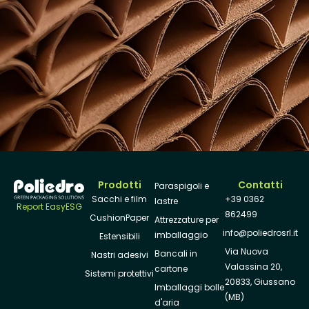
Prodotti
Contatti
Paraspigoli e
Sacchi e film
+39 0362
lastre
Report EasyESG
862499
CushionPaper
Attrezzature per
info@poliedrosrl.it
imballaggio
Estensibili
Via Nuova
Bancali in
Nastri adesivi
Valassina 20,
cartone
Sistemi protettivi
20833, Giussano
Imballaggi bolle
(MB)
d'aria