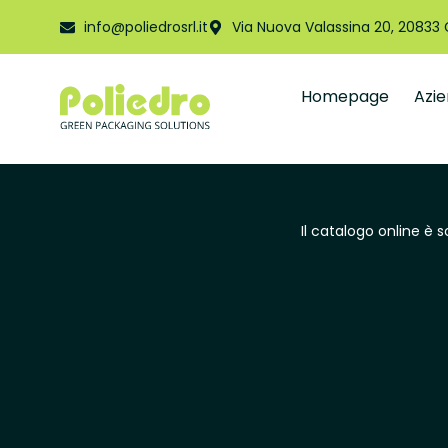
info@poliedrosrl.it
Via Nuova Valassina 20, 20833
Homepage
Azi
Il catalogo online è 