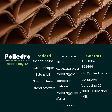
Prodotti
Contatti
Paraspigoli e
Sacchi e film
+39 0362
lastre
Report EasyESG
862499
CushionPaper
Attrezzature per
info@poliedrosrl.it
imballaggio
Estensibili
Via Nuova
Bancali in
Nastri adesivi
Valassina 20,
cartone
Sistemi protettivi
20833, Giussano
Imballaggi bolle
(MB)
d'aria
EdroFoam