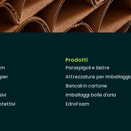
Prodotti
ilm
Paraspigoli e lastre
aper
Attrezzature per imballaggi
Bancali in cartone
ivi
Imballaggi bolle d'aria
tettivi
EdroFoam