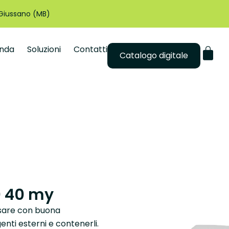
 Giussano (MB)
enda
Soluzioni
Contatti
Catalogo digitale
0 40 my
 usare con buona
enti esterni e contenerli.