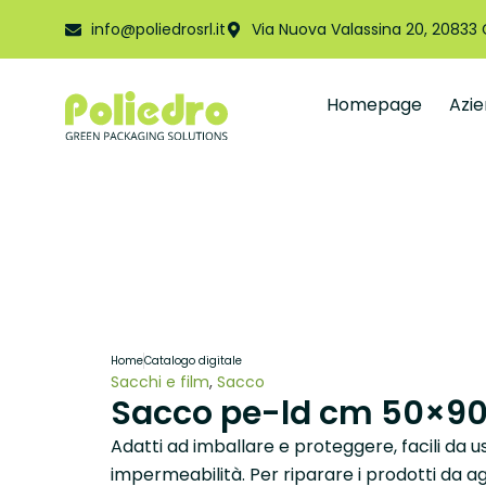
info@poliedrosrl.it
Via Nuova Valassina 20, 20833
Homepage
Azi
Home
Catalogo digitale
Sacchi e film
,
Sacco
Sacco pe-ld cm 50×9
Adatti ad imballare e proteggere, facili da
impermeabilità. Per riparare i prodotti da ag