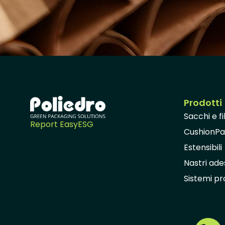
Prodotti
Sacchi e f
Report EasyESG
CushionP
Estensibili
Nastri ades
Sistemi pro