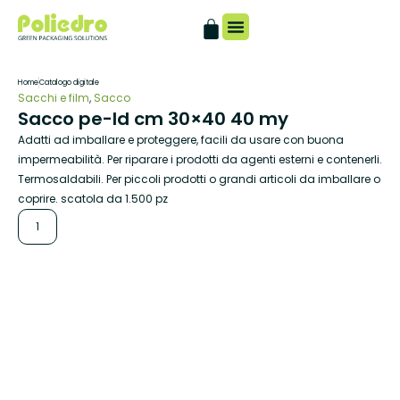
Catalogo digitale
Home
Catalogo digitale
Sacchi e film
,
Sacco
Sacco pe-ld cm 30×40 40 my
Adatti ad imballare e proteggere, facili da usare con buona
impermeabilità. Per riparare i prodotti da agenti esterni e contenerli.
Termosaldabili. Per piccoli prodotti o grandi articoli da imballare o
coprire. scatola da 1.500 pz