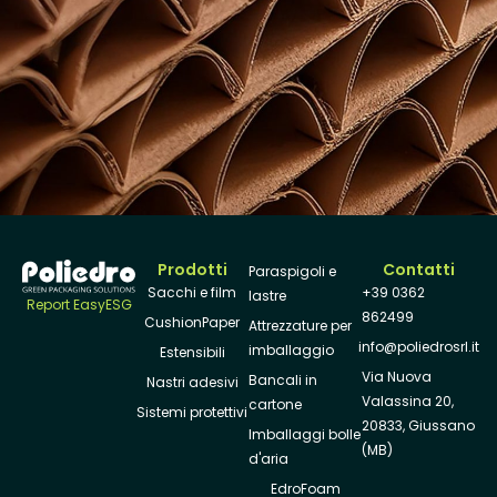
Prodotti
Contatti
Paraspigoli e
Sacchi e film
+39 0362
lastre
Report EasyESG
862499
CushionPaper
Attrezzature per
info@poliedrosrl.it
imballaggio
Estensibili
Via Nuova
Bancali in
Nastri adesivi
Valassina 20,
cartone
Sistemi protettivi
20833, Giussano
Imballaggi bolle
(MB)
d'aria
EdroFoam