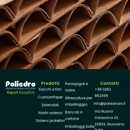
Prodotti
Contatti
Paraspigoli e
Sacchi e film
+39 0362
lastre
Report EasyESG
862499
CushionPaper
Attrezzature per
info@poliedrosrl.it
imballaggio
Estensibili
Via Nuova
Bancali in
Nastri adesivi
Valassina 20,
cartone
Sistemi protettivi
20833, Giussano
Imballaggi bolle