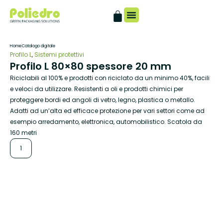
Catalogo digitale
Home
Catalogo digitale
Profilo L
,
Sistemi protettivi
Profilo L 80×80 spessore 20 mm
Riciclabili al 100% e prodotti con riciclato da un minimo 40%, facili
e veloci da utilizzare. Resistenti a oli e prodotti chimici per
proteggere bordi ed angoli di vetro, legno, plastica o metallo.
Adatti ad un’alta ed efficace protezione per vari settori come ad
esempio arredamento, elettronica, automobilistico. Scatola da
160 metri