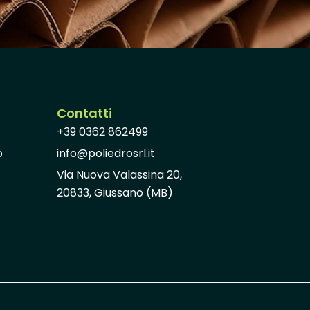
Contatti
+39 0362 862499
o
info@poliedrosrl.it
Via Nuova Valassina 20,
20833, Giussano (MB)