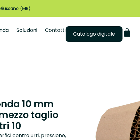
 Giussano (MB)
enda
Soluzioni
Contatti
Catalogo digitale
 onda 10 mm
mezzo taglio
ri 10
rfici contro urti, pressione,