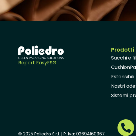
Prodotti
Sacchi e f
Report EasyESG
CushionP
Estensibili
Nastri ades
Sistemi pro
© 2025 Poliedro S.r.l. | P. Iva: 02694160967