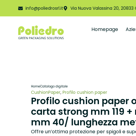
info@poliedrosrl.it
Via Nuova Valassina 20, 20833
Homepage
Azi
Home
Catalogo digitale
CushionPaper
,
Profilo cushion paper
Profilo cushion paper
carta strong mm 119 + 
mm 40/ lunghezza met
Offre un’ottima protezione per spigoli e supe