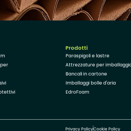
Prodotti
ilm
Paraspigoli e lastre
aper
Attrezzature per imballaggi
Bancali in cartone
ivi
Imballaggi bolle d'aria
tettivi
EdroFoam
Privacy Policy
Cookie Policy