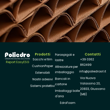
Prodotti
Contatti
Paraspigoli e
Sacchi e film
+39 0362
lastre
Report EasyESG
862499
CushionPaper
Attrezzature per
info@poliedrosrl.it
imballaggio
Estensibili
Via Nuova
Bancali in
Nastri adesivi
Valassina 20,
cartone
Sistemi protettivi
20833, Giussano
Imballaggi bolle
(MB)
d'aria
EdroFoam