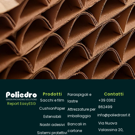
Prodotti
Contatti
Paraspigoli e
Sacchi e film
+39 0362
lastre
Report EasyESG
862499
CushionPaper
Attrezzature per
info@poliedrosrl.it
imballaggio
Estensibili
Via Nuova
Bancali in
Nastri adesivi
Valassina 20,
cartone
Sistemi protettivi