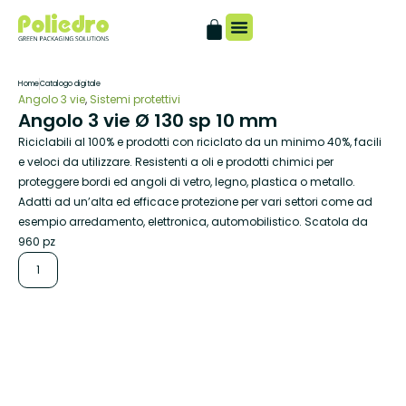
Catalogo digitale
Home
Catalogo digitale
Angolo 3 vie
,
Sistemi protettivi
Angolo 3 vie Ø 130 sp 10 mm
Riciclabili al 100% e prodotti con riciclato da un minimo 40%, facili
e veloci da utilizzare. Resistenti a oli e prodotti chimici per
proteggere bordi ed angoli di vetro, legno, plastica o metallo.
Adatti ad un’alta ed efficace protezione per vari settori come ad
esempio arredamento, elettronica, automobilistico. Scatola da
960 pz