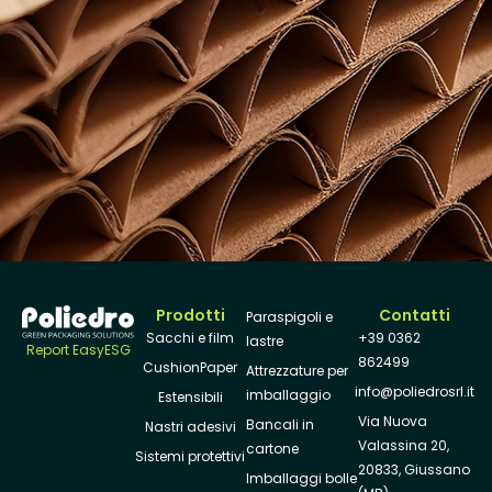
Prodotti
Contatti
Paraspigoli e
Sacchi e film
+39 0362
lastre
Report EasyESG
862499
CushionPaper
Attrezzature per
info@poliedrosrl.it
imballaggio
Estensibili
Via Nuova
Bancali in
Nastri adesivi
Valassina 20,
cartone
Sistemi protettivi
20833, Giussano
Imballaggi bolle